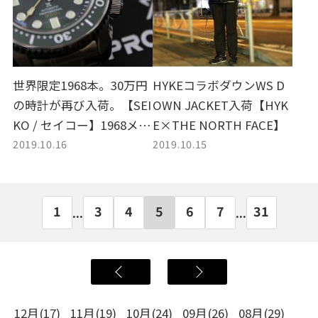
世界限定1968本。30万円
HYKEコラボダウンWS D
の時計が再び入荷。【SEI
OWN JACKET入荷【HYK
KO / セイコー】1968メタ
E×THE NORTH FACE】
2019.10.16
2019.10.15
ニカルダイバーズ買取/S
BDX021
1
3
4
5
6
7
31
...
...
12月(17)
11月(19)
10月(24)
09月(26)
08月(29)