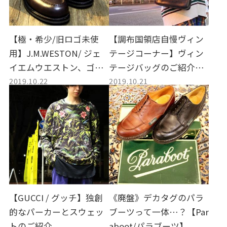
【極・希少/旧ロゴ未使
【調布国領店自慢ヴィン
用】J.M.WESTON/ ジェ
テージコーナー】ヴィン
イエムウエストン、ゴル
テージバッグのご紹介。
2019.10.22
2019.10.21
フ/ロジェ?買取入荷。
GUCCI、CELINE etc....
【GUCCI / グッチ】独創
《廃盤》デカタグのパラ
的なパーカーとスウェッ
ブーツって一体…？【Par
トのご紹介。
aboot/パラブーツ】