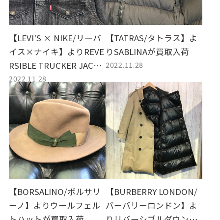
【LEVI'S × NIKE/リーバ
【TATRAS/タトラス】よ
イス×ナイキ】よりREVE
りSABLINAが買取入荷
2022.11.28
RSIBLE TRUCKER JACKE
2022.11.28
Tが買取入荷
【BORSALINO/ボルサリ
【BURBERRY LONDON/
ーノ】よりウールフェル
バーバリーロンドン】よ
トハットが買取入荷
りリバーシブルダウント