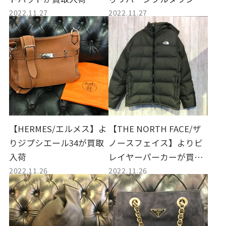
2022.11.27
2022.11.27
レンチコートが買取入荷
【HERMES/エルメス】よ
【THE NORTH FACE/ザ
りジプシエール34が買取
ノースフェイス】よりビ
入荷
レイヤーパーカーが買取
2022.11.26
2022.11.26
入荷