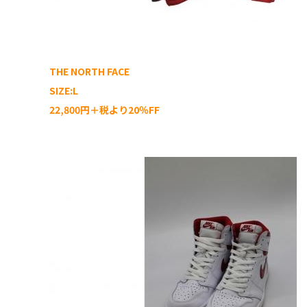
THE NORTH FACE
SIZE:L
22,800円＋税より20％FF