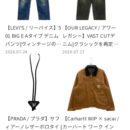
【LEVI'S / リーバイス】5
【OUR LEGACY / アワー
01 BIG E Aタイプ デニム
レガシー】VAST CUTデ
パンツ|ヴィンテージの美
ニム|クラシックを再定義
2026.07.24
2026.07.17
学を宿す名作デニムをお
するモダンなワイドシル
買取！！
エットが入荷
【PRADA / プラダ】サフ
【Carhartt WIP × sacai /
ィアーノレザーボロタイ |
カーハート ワーク イン