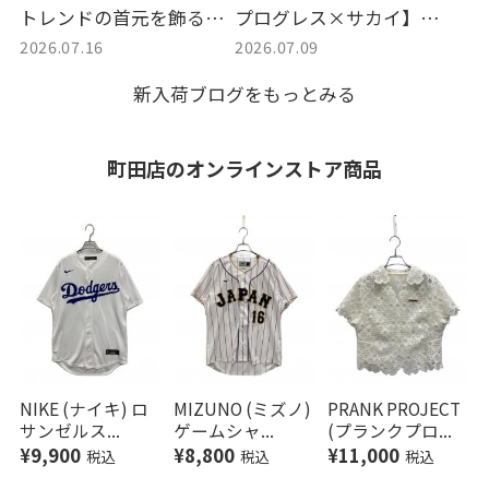
トレンドの首元を飾るラ
プログレス×サカイ】Du
2026.07.16
2026.07.09
グジュアリーな一本が入
ck Jacket | ストリートと
荷
モードが交差する注目の
新入荷ブログをもっとみる
コラボアウター買取入
荷！
町田店の
オンラインストア商品
NIKE (ナイキ) ロ
MIZUNO (ミズノ)
PRANK PROJECT
サンゼルス...
ゲームシャ...
(プランクプロ...
¥9,900
¥8,800
¥11,000
税込
税込
税込