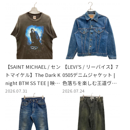
【SAINT MICHAEL / セン
【LEVI'S / リーバイス】7
トマイケル】The Dark K
0505デニムジャケット |
night BTM SS TEE | 映画
色落ちを楽しむ王道ヴィ
2026.07.31
2026.07.24
の余韻を纏う究極のヴィ
ンテージの定番名作
ンテージ加工Tシャツ