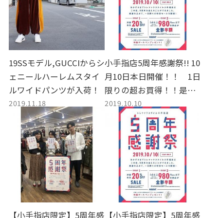
19SSモデル,GUCCIからシ
小手指店5周年感謝祭!! 10
ェニールハーレムスタイ
月10日本日開催！！ 1日
ルワイドパンツが入荷！
限りの超お買得！！是非
2019.11.18
2019.10.10
お越しください！！
【小手指店限定】5周年感
【小手指店限定】5周年感