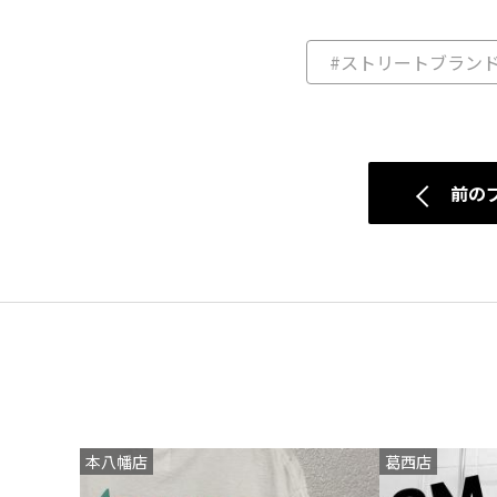
#ストリートブラン
前の
本八幡店
葛西店