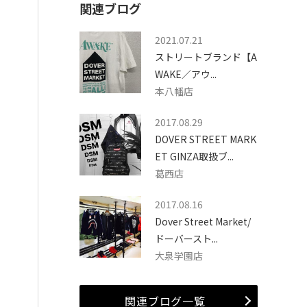
関連ブログ
2021.07.21
ストリートブランド【A
WAKE／アウ...
本八幡店
2017.08.29
DOVER STREET MARK
ET GINZA取扱ブ...
葛西店
2017.08.16
Dover Street Market/
ドーバースト...
大泉学園店
関連ブログ一覧