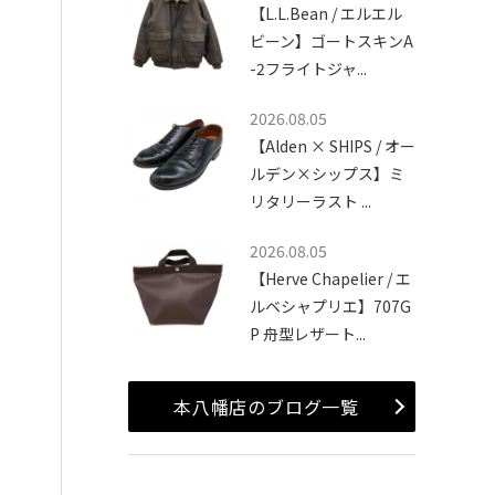
【L.L.Bean / エルエル
ビーン】ゴートスキンA
-2フライトジャ...
2026.08.05
【Alden × SHIPS / オー
ルデン×シップス】ミ
リタリーラスト ...
2026.08.05
【Herve Chapelier / エ
ルベシャプリエ】707G
P 舟型レザート...
本八幡店のブログ一覧