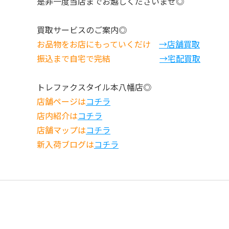
​是非一度当店までお越しくださいませ◎
買取サービスのご案内◎
お品物をお店にもっていくだけ
→店舗買取
振込まで自宅で完結
→宅配買取
トレファクスタイル本八幡店◎
店舗ページは
コチラ
店内紹介は
コチラ
店舗マップは
コチラ
新入荷ブログは
コチラ