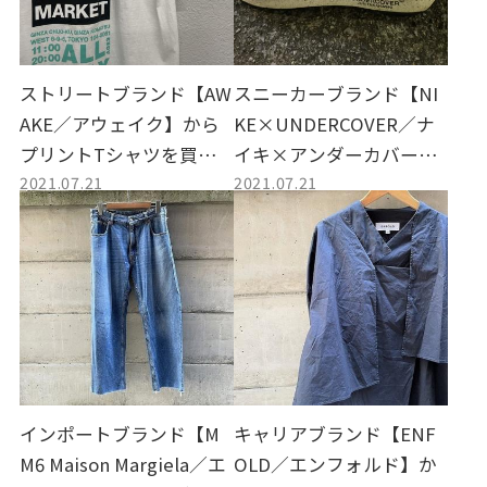
ストリートブランド【AW
スニーカーブランド【NI
AKE／アウェイク】から
KE×UNDERCOVER／ナ
プリントTシャツを買取
イキ×アンダーカバー】
2021.07.21
2021.07.21
しました。
からWMENS DAYBREAKE
を買取しました。
インポートブランド【M
キャリアブランド【ENF
M6 Maison Margiela／エ
OLD／エンフォルド】か