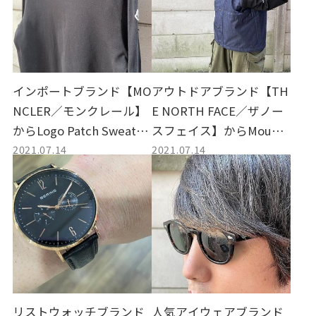
インポートブランド【MO
アウトドアブランド【TH
NCLER／モンクレール】
E NORTH FACE／ザノー
からLogo Patch Sweatsh
スフェイス】からMounta
2021.07.14
2021.07.14
irt／ロゴパッチスウェッ
in Light Denim Jacket／
トシャツ買取しました。
マウンテンライトデニム
ジャケット買取しまし
た。
リストウォッチブランド
人気アイウェアブランド