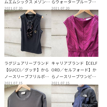
ムエムシックス メゾンマ
らウォータープルーフレ
2021.07.20
2021.07.20
ルジェラ】からデニムパ
イヤードポプリンシャツ
ンツ買取しました。
買取しました。
ラグジュアリーブランド
キャリアブランド【CELF
【GUCCI／グッチ】から
ORD／セルフォード】か
ノースリーブフリルポロ
らノースリーブワンピー
2021.07.15
2021.07.15
シャツ買取しました。
ス買取しました。