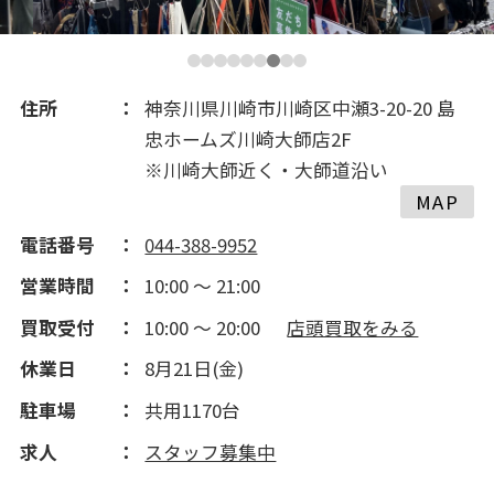
2017(305)
2016(194)
住所
神奈川県川崎市川崎区中瀬3-20-20 島
忠ホームズ川崎大師店2F
2015(237)
※川崎大師近く・大師道沿い
MAP
2014(202)
電話番号
044-388-9952
営業時間
10:00 ～ 21:00
2013(50)
買取受付
10:00 ～ 20:00
店頭買取をみる
休業日
8月21日(金)
2012(143)
駐車場
共用1170台
2011(190)
求人
スタッフ募集中