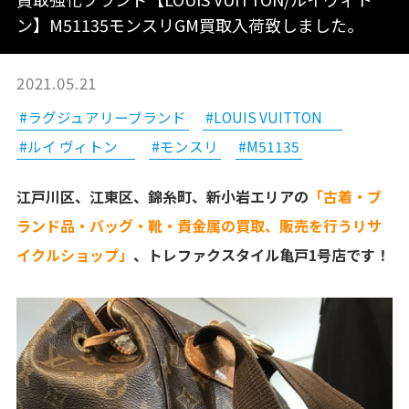
ン】M51135モンスリGM買取入荷致しました。
2021.05.21
#ラグジュアリーブランド
#LOUIS VUITTON
#ルイ ヴィトン
#モンスリ
#M51135
江戸川区、江東区、錦糸町、新小岩エリアの
「古着・ブ
ランド品・バッグ・靴・貴金属の買取、販売を行うリサ
イクルショップ」
、トレファクスタイル亀戸1号店です！