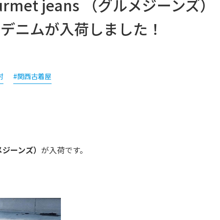
met jeans （グルメジーンズ）
バギーデニムが入荷しました！
村
#関西古着屋
グルメジーンズ
）
が入荷です。