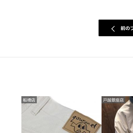
前の
船橋店
戸越銀座店