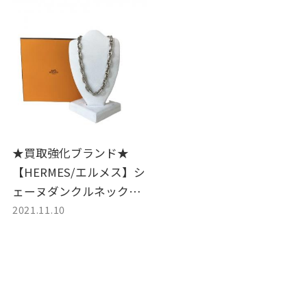
★買取強化ブランド★
【HERMES/エルメス】シ
ェーヌダンクルネックレ
2021.11.10
ス お買取り致しました。