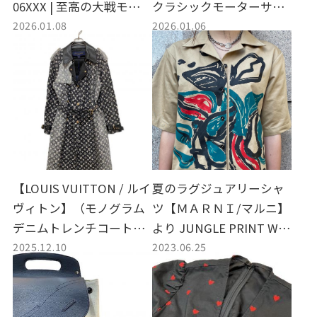
06XXX | 至高の大戦モデ
クラシックモーターサイ
2026.01.08
2026.01.06
ル・サンフランシスコが
クルライダースレザージ
買取入荷
ャケット | 永遠のマスタ
ーピース、エディ・スリ
マンの美学を纏う至高の
一着が買取入荷
【LOUIS VUITTON / ルイ
夏のラグジュアリーシャ
ヴィトン】（モノグラム
ツ【ＭＡＲＮＩ/マルニ】
デニムトレンチコート）|
より JUNGLE PRINT WO
2025.12.10
2023.06.25
纏うだけでドラマが生ま
RK SHIRT の紹介です。
れる。黒のモノグラムが
放つ圧倒的な存在感