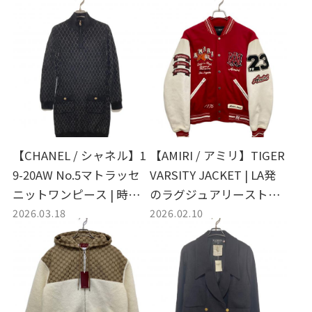
【CHANEL / シャネル】1
【AMIRI / アミリ】TIGER
9-20AW No.5マトラッセ
VARSITY JACKET | LA発
ニットワンピース | 時代
のラグジュアリーストリ
2026.03.18
2026.02.10
を越えて愛されるアイコ
ートを纏う至高の一着
ニックな名品