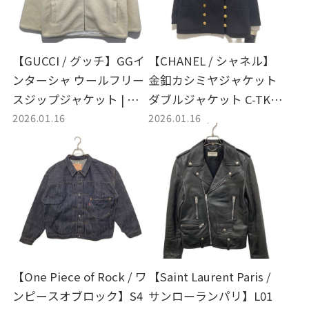
【GUCCI / グッチ】GGイ
【CHANEL / シャネル】
ンターシャ ウールフリー
金釦カシミヤジャケット
スジップジャケット | ラ
ダブルジャケット C-TK 5
2026.01.16
2026.01.16
グジュアリーとストリー
914 ココマークボタン | 時
トが融合した、至高のボ
代を超えて愛される、至
アアウター。
高のヴィンテージ・シャ
ネル。
【One Piece of Rock / ワ
【Saint Laurent Paris /
ンピースオブロック】S4
サンローランパリ】L01