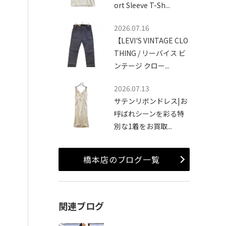
ort Sleeve T-Sh...
2026.07.16
【LEVI'S VINTAGE CLO
THING / リーバイス ビ
ンテージ クロー...
2026.07.13
サテンリボンドレス|お
呼ばれシーンを彩る特
別な1着をお買取...
橋本店のブログ一覧
関連ブログ