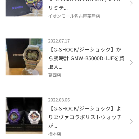
リミテ...
イオンモール名古屋茶屋店
2022.07.17
【G-SHOCK/ジーショック】か
ら腕時計 GMW-B5000D-1JFを買
取入...
葛西店
2022.03.06
【G-SHOCK/ジーショック】よ
りヱヴァコラボリストウォッチ
が...
橋本店