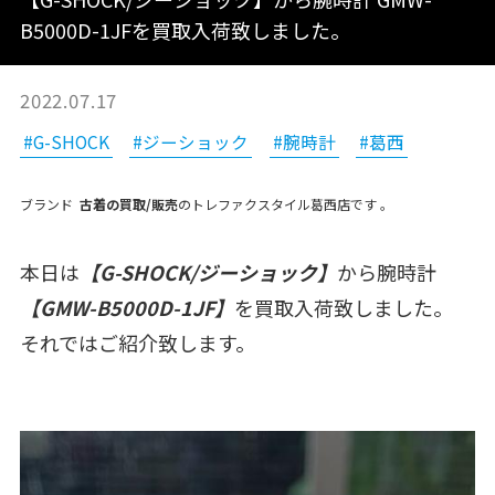
B5000D-1JFを買取入荷致しました。
2022.07.17
#G-SHOCK
#ジーショック
#腕時計
#葛西
ブランド
古着の買取/販売
のトレファクスタイル葛西店です
。
本日は
【G-SHOCK/ジーショック】
から腕時計
【GMW-B5000D-1JF】
を買取入荷致しました。
それではご紹介致します。