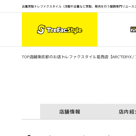
古着買取トレファクスタイル（洋服や古着など買取、販売を行う服飾専門リユース
TOP
店舗
東京都のお店
トレファクスタイル葛西店
【ARC'TERYX
店舗情報
店内紹