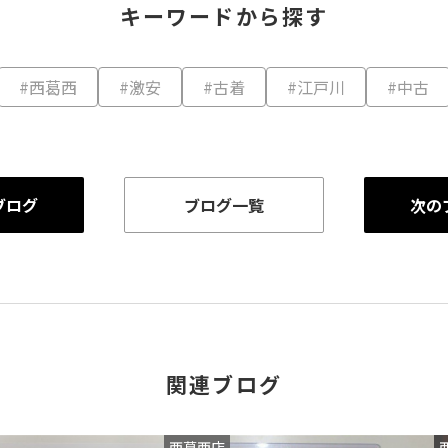
キーワードから探す
#西葛西
#激安
#古着
#江戸川
#中古
ブログ
ブログ一覧
次の
関連ブログ
西葛西店