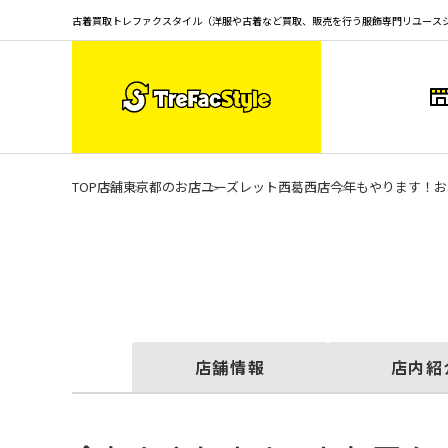
古着買取トレファクスタイル（洋服や古着など買取、販売を行う服飾専門リユース
TOP
店舗
東京都のお店
ユーズレット西葛西店
今年もやります！お
店舗情報
店内紹