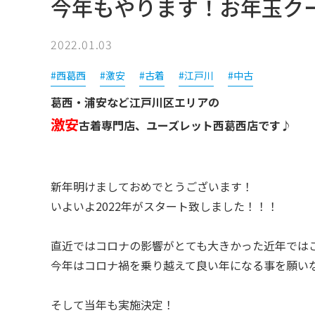
今年もやります！お年玉ク
2022.01.03
#西葛西
#激安
#古着
#江戸川
#中古
葛西・浦安など江戸川区エリアの
激安
古着専門店、ユーズレット西葛西店です♪
新年明けましておめでとうございます！
いよいよ2022年がスタート致しました！！！
直近ではコロナの影響がとても大きかった近年では
今年はコロナ禍を乗り越えて良い年になる事を願い
そして当年も実施決定！