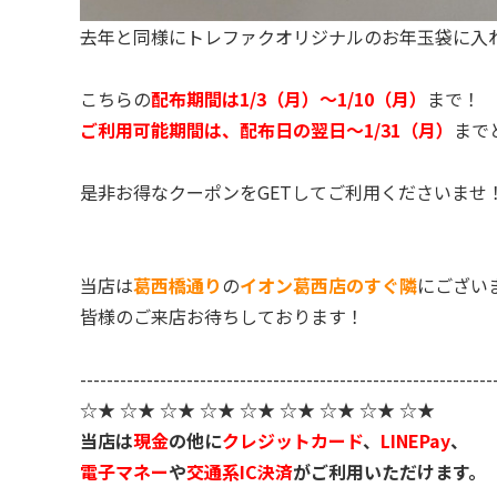
去年と同様にトレファクオリジナルのお年玉袋に入
こちらの
配布期間は1/3（月）～1/10（月）
まで！
ご利用可能期間は、配布日の翌日～1/31（月）
まで
是非お得なクーポンをGETしてご利用くださいませ
当店は
葛西橋通り
の
イオン葛西店のすぐ隣
にござい
皆様のご来店お待ちしております！
--------------------------------------------------------------
☆★ ☆★ ☆★ ☆★ ☆★ ☆★ ☆★ ☆★ ☆★
当店は
現金
の他に
クレジットカード
、
LINEPay
、
電子マネー
や
交通系IC決済
がご利用いただけます。