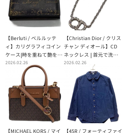
【Berluti / ベルルッテ
【Christian Dior / クリス
ィ】カリグラフィコイン
チャン ディオール】CD
ケース|時を重ねて艶を増
ネックレス | 首元で洗練
2026.02.26
2026.02.26
す、芸術的なレザーの嗜
された存在感を放つ、メ
み
ゾンのアイコニックな輝
き
【MICHAEL KORS / マイ
【45R / フォーティファイ