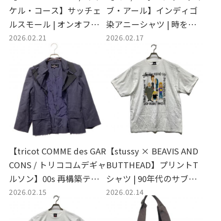
ケル・コース】サッチェ
ブ・アール】インディゴ
ルスモール | オンオフ問
染アニーシャツ | 時を重
2026.02.21
2026.02.17
わず活躍する洗練された2
ねるごとに愛着が深ま
WAYバッグ
る、藍の美学
【tricot COMME des GAR
【stussy × BEAVIS AND
CONS / トリココムデギャ
BUTTHEAD】プリントT
ルソン】00s 再構築テー
シャツ | 90年代のサブカ
2026.02.15
2026.02.14
ラードジャケット | 破壊
ルチャーがクロスオーバ
と再生が織りなす、反骨
ーする至極の一着
のパンク・エレガンス