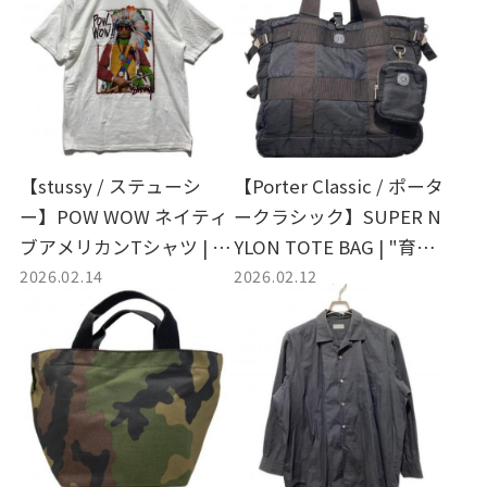
【stussy / ステューシ
【Porter Classic / ポータ
ー】POW WOW ネイティ
ークラシック】SUPER N
ブアメリカンTシャツ | 90
YLON TOTE BAG | "育て
2026.02.14
2026.02.12
sムード漂う、オールドス
るナイロン"という、究極
ケートの魂
のヴィンテージ感