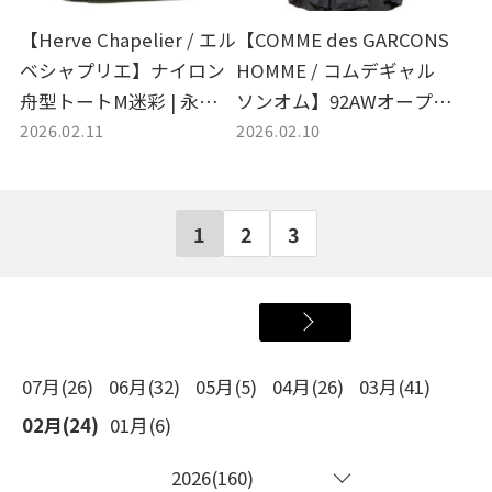
【Herve Chapelier / エル
【COMME des GARCONS
ベシャプリエ】ナイロン
HOMME / コムデギャル
舟型トートM迷彩 | 永遠の
ソンオム】92AWオープン
2026.02.11
2026.02.10
定番、カモフラ柄で日常
カラーシャツ | 田中啓一
にアクセントを
デザインの名作 "田中オ
ム"
1
2
3
07月(26)
06月(32)
05月(5)
04月(26)
03月(41)
02月(24)
01月(6)
2026(160)