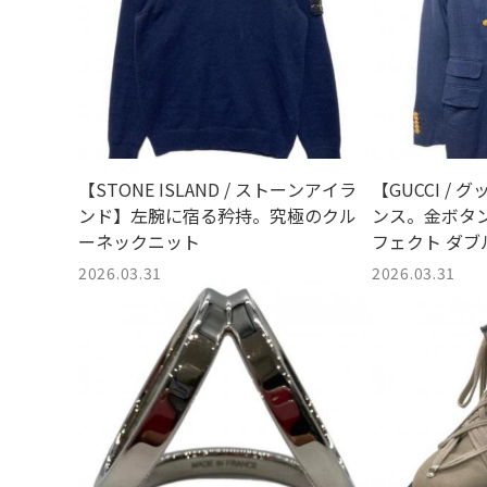
【STONE ISLAND / ストーンアイラ
【GUCCI /
ンド】左腕に宿る矜持。究極のクル
ンス。金ボタ
ーネックニット
フェクト ダ
入荷しました
2026.03.31
2026.03.31