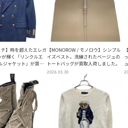
 グッチ】時を超えたエレガ
【MONOROW / モノロウ】シンプル
【
ンが輝く「リンクルエ
イズベスト。洗練されたベージュの
ブルジャケット」が買取
トートバッグが買取入荷しました。
。
2026.03.30
2