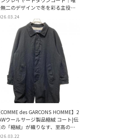
リングレイヤードダウンコート｜唯
一無二のデザインで冬を彩る主役級
アウター
026.03.24
COMME des GARCONS HOMME】2
AWウールサージ製品縮絨 コート|伝
統の「縮絨」が織りなす、至高のテ
クスチャー
026.03.22