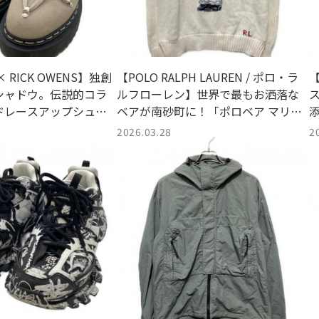
s × RICK OWENS】独創
【POLO RALPH LAUREN / ポロ・ラ
【
シャドウ。伝説的コラ
ルフローレン】世界で最もお洒落な
ドレースアップシュー
ベアが南砂町に！「ポロベア マリン
スナモ店に。
クルーネックニット」が入荷。
2026.03.28
2