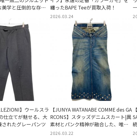
T | 唯一無二のシルエット
イプ】永遠の定番「カラーカモ」を
な美学と圧倒的な存在
纏ったBAPE Teeが買取入荷！
2026.03.24
2
OLLEZIONI】ウールスラ
【JUNYA WATANABE COMME des GA
【
峰の仕立てが魅せる、大
RCONS】スタッズデニムスカート|異
5
練されたグレーパンツ
素材とパンク精神が融合した、唯一
無二のモードアイテム
2026.03.22
2