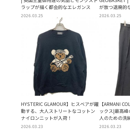
| 英国王室御用達の気品とモンクスト
GEOBASKE
ラップが描く都会的なエレガンス
が放つ退廃的
感
2026.03.25
2026.03.25
HYSTERIC GLAMOUR】ヒスベアが躍
【ARMANI C
動する、大人ストリートなコットン
ックス|最高
ナイロンニットが入荷！
人のための洗
2026.03.23
2026.03.23