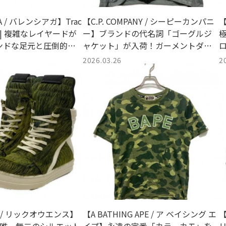
GA / バレンシアガ】Trac
【C.P. COMPANY / シーピーカンパニ
【
| 複雑なレイヤードが
ー】ブランドの代名詞「ゴーグルジ
ンドな足元と圧倒的な
ャケット」が入荷！ガーメントダイ
が魅せる極上のテックウェア
2026.03.26
2
ns / リックオウエンス】
【A BATHING APE / ア ベイシング エ
【