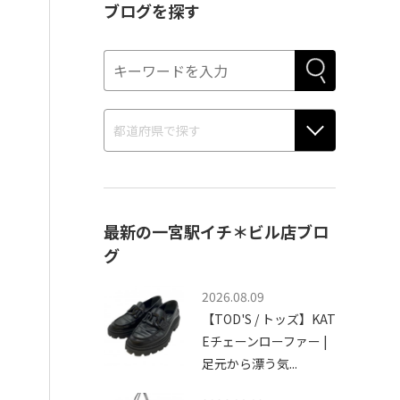
ブログを探す
最新の一宮駅イチ＊ビル店ブロ
グ
2026.08.09
【TOD'S / トッズ】KAT
Eチェーンローファー |
足元から漂う気...