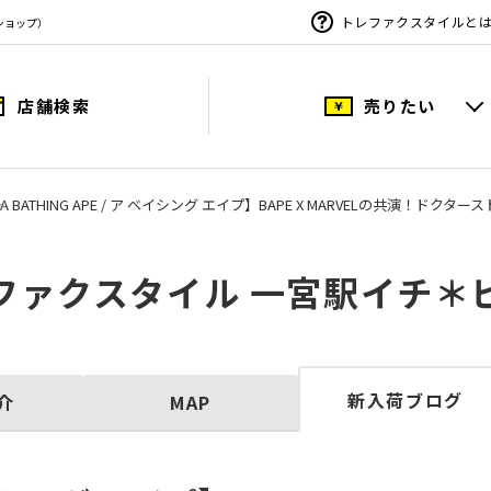
トレファクスタイルと
ショップ）
店舗検索
売りたい
A BATHING APE / ア ベイシング エイプ】BAPE X MARVELの共演！ドク
ファクスタイル 一宮駅イチ＊
新入荷ブログ
介
MAP