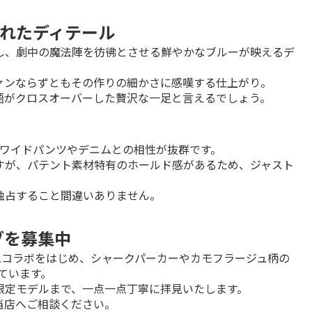
れたディテール
し、劇中の魔法陣を彷彿とさせる鮮やかなブルーが映えるデ
ンならずともその作りの細かさに感嘆する仕上がり。

語がクロスオーバーした贅沢な一足と言えるでしょう。
は、ワイドパンツやデニムとの相性が抜群です。

すが、パテント素材特有のホールド感があるため、ジャスト
独占すること間違いありません。
イブを募集中
ELコラボをはじめ、シャークパーカーやカモフラージュ柄の
ています。

定モデルまで、一点一点丁寧に拝見いたします。

当店へご相談ください。