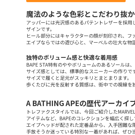
魔法のような色彩とこだわり抜か
アッパーには光沢感のあるパテントレザーを採用
ザインです。

ヒール部分にはキャラクターの顔が刻印され、ファ
エイプならではの遊び心と、マーベルの壮大な物
独特のボリューム感と快適な着用感
BAPE STA特有のややボリュームのあるソール
サイズ感としては、標準的なスニーカーの作りで
サイズで履くと足元がスッキリとまとまります。

歩くたびに光を反射する質感は、街中での視線を
A BATHING APEの歴代アーカ
トレファクスタイルでは、今回ご紹介したMARV
アイテムなど、BAPEのコレクションを幅広く探し
エイプヘッドが配された定番品から、入手困難な限
手放そうか迷っている特別な一着があれば、ぜひ