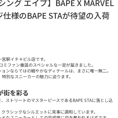
ベイシング エイプ】BAPE X MARVEL
様のBAPE STAが待望の入荷
宮駅イチ＊ビル店です。

メコミファン垂涎のスペシャルな一足が届きました。

ョンならではの細やかなディテールは、まさに唯一無二。

、特別なスニーカーの魅力に迫ります。
Aが街を彩る
ストリートのマスターピースであるBAPE STAに落とし込
クラシックなシルエットに見事に調和しています。

ンドなスニーカーとしての完成度に目を奪われるはずです。