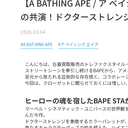
【A BATHING APE / ア 
の共演！ドクターストレンジ仕
2026.03.04
#A BATHING APE
#ア ベイシング エイプ
こんにちは、古着買取販売のトレファクスタイル一
ストリートシーンを牽引し続けるBAPEから、ア
足元から放たれる圧倒的な存在感と、コラボレーシ
今回は、クローゼットに眠らせておくには惜しい
ヒーローの魂を宿したBAPE ST
マーベル・シネマティック・ユニバースの世界観を、
んだ今作。

ドクターストレンジを象徴するカラーパレットが、
単なるキャラクターグッズの枠を超えた、ハイエ