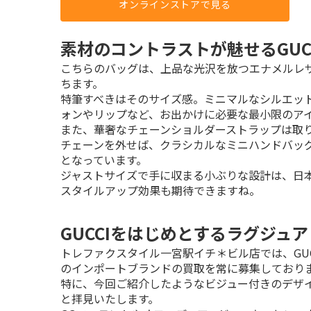
オンラインストアで見る
素材のコントラストが魅せるGUC
こちらのバッグは、上品な光沢を放つエナメルレ
ちます。

特筆すべきはそのサイズ感。ミニマルなシルエッ
ォンやリップなど、お出かけに必要な最小限のアイ
また、華奢なチェーンショルダーストラップは取り
チェーンを外せば、クラシカルなミニハンドバッグ
となっています。

ジャストサイズで手に収まる小ぶりな設計は、日
スタイルアップ効果も期待できますね。
GUCCIをはじめとするラグジュ
トレファクスタイル一宮駅イチ＊ビル店では、GUCCIは
のインポートブランドの買取を常に募集しておりま
特に、今回ご紹介したようなビジュー付きのデザ
と拝見いたします。
