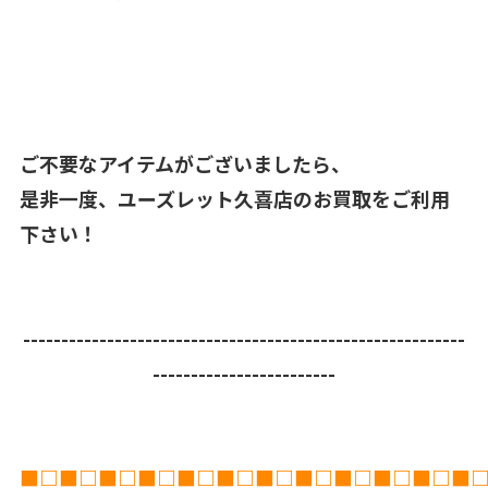
ご不要なアイテムがございましたら、
是非一度、ユーズレット久喜店のお買取をご利用
下さい！
----------------------------------------------------------
------------------------
■□■□■□■□■□■□■□■□■□■□■□■