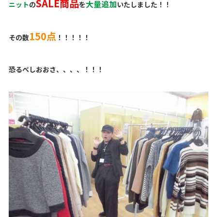
SALE商品
大量追加
ニット
の
を
いたしました！！
150点
その数
！！！！！
恐るべしおおさ、、、、！！！