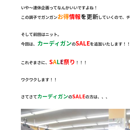
いや〜連休企画ってなんかいいですよね！
お得
情報
を
更新
この調子でガンガン
していくので、
そして前回はニット。
カーディガン
SALE
今回は、
の
を追加いたします！
S
A
L
E
祭り
これぞまさに、
！！！
ワクワクします！！
カーディガン
SALE
さてさて
の
の方は、、、