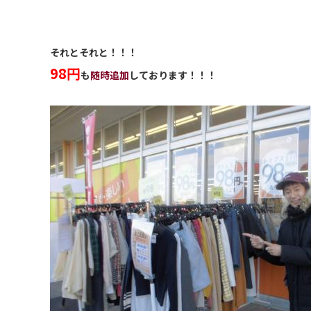
それとそれと！！！
98円
も
随時追加
しております！！！