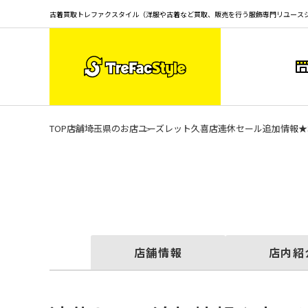
古着買取トレファクスタイル（洋服や古着など買取、販売を行う服飾専門リユース
TOP
店舗
埼玉県のお店
ユーズレット久喜店
連休セール追加情報★
店舗情報
店内紹