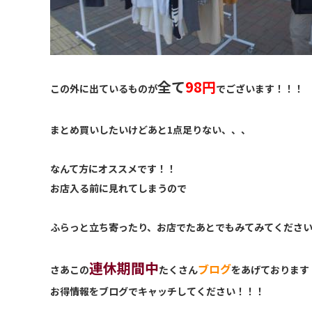
全て
98円
この外に出ているものが
でございます！！！
まとめ買いしたいけどあと1点足りない、、、
なんて方にオススメです！！
お店入る前に見れてしまうので
ふらっと立ち寄ったり、お店でたあとでもみてみてくださ
連休期間中
ブログ
さあこの
たくさん
をあげております
お得情報をブログでキャッチしてください！！！