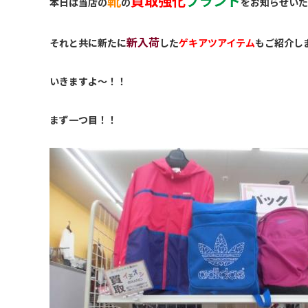
靴
買取強化
ブランド
本日は当店の
の
をお知らせいた
新入荷
それと共に新たに
した
ゲキアツアイテム
もご紹介し
いきますよ〜！！
まず一つ目！！