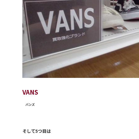
VANS
バンズ
そして5つ目は