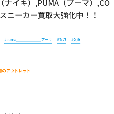
KE（ナイキ）,PUMA（プーマ）,CO
どのスニーカー買取大強化中！！
#puma＿＿＿＿＿＿＿プーマ
#買取
#久喜
着のアウトレット