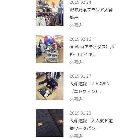
2019.02.24
卍お兄系ブランド大募
集卍
久喜店
2019.02.16
adidas(アディダス）,NI
KE（ナイキ...
久喜店
2019.01.27
入荷速報！！EDWIN
（エドウィン）...
久喜店
2019.01.20
入荷速報！大人気ド定
番ワークパン...
久喜店