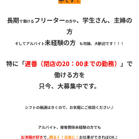
長期
フリーター
、
学生
さん、主婦の
で働ける
の方や
方
未経験の方
そしてアルバイト
も勿論、大歓迎です！！！
特に「
遅番（閉店の20：00までの勤務）
」で
働ける方を
只今、大募集中です。
シフトの融通はきくので、お気軽にご相談ください♪
アルバイト、接客関係未経験の方でも
お洋服が好き
で..
明るく！元気に！
お仕事ができればOK♪