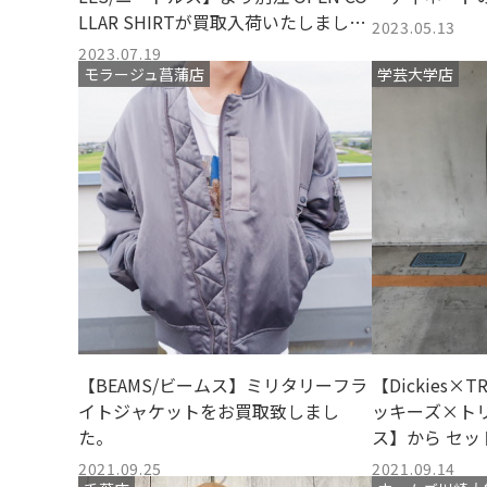
LLAR SHIRTが買取入荷いたしまし
2023.05.13
た。
2023.07.19
モラージュ菖蒲店
学芸大学店
【BEAMS/ビームス】ミリタリーフラ
【Dickies×T
イトジャケットをお買取致しまし
ッキーズ×ト
た。
ス】から セ
たしましたの
2021.09.25
2021.09.14