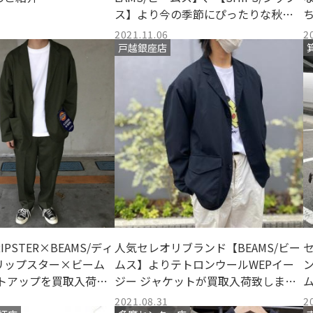
ス】より今の季節にぴったりな秋物
アウターが買取入荷致しました。
2021.11.06
2
戸越銀座店
RIPSTER×BEAMS/ディ
人気セレオリブランド【BEAMS/ビー
セ
リップスター×ビーム
ムス】よりテトロンウールWEPイー
ットアップを買取入荷い
ジー ジャケットが買取入荷致しまし
でご紹介させて頂きま
た。
2021.08.31
2