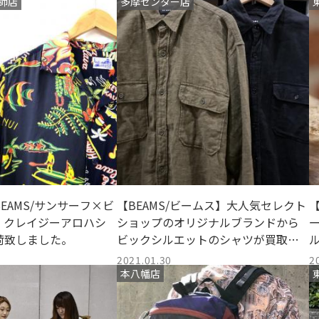
師店
多摩センター店
×BEAMS/サンサーフ×ビ
【BEAMS/ビームス】大人気セレクト
【
、クレイジーアロハシ
ショップのオリジナルブランドから
荷致しました。
ビックシルエットのシャツが買取入
荷しました♪
2021.01.30
2
本八幡店