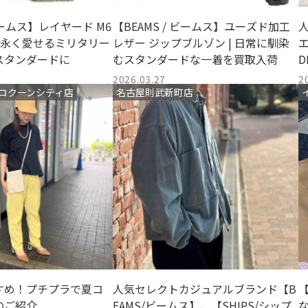
 ビームス】レイヤード M6
【BEAMS / ビームス】ユーズド加工
 | 永く愛せるミリタリー
レザー ジップブルゾン | 日常に馴染
エ
スタンダードに
むスタンダードな一着を買取入荷
D
2026.03.27
2
コクーンシティ店
名古屋則武新町店
すめ！プチプラで夏コ
人気セレクトカジュアルブランド【B
のご紹介
EAMS/ビームス】、【SHIPS/シップ