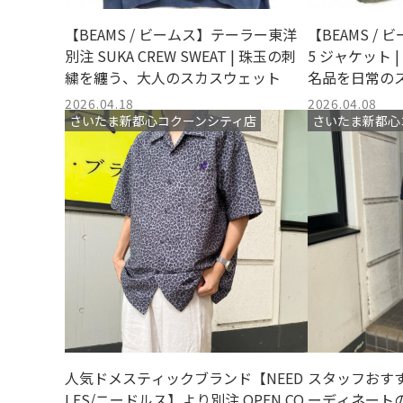
【BEAMS / ビームス】テーラー東洋
【BEAMS /
別注 SUKA CREW SWEAT | 珠玉の刺
5 ジャケット
繍を纏う、大人のスカスウェット
名品を日常の
2026.04.18
2026.04.08
さいたま新都心コクーンシティ店
さいたま新都心
人気ドメスティックブランド【NEED
スタッフおす
LES/ニードルス】より別注 OPEN CO
ーディネート