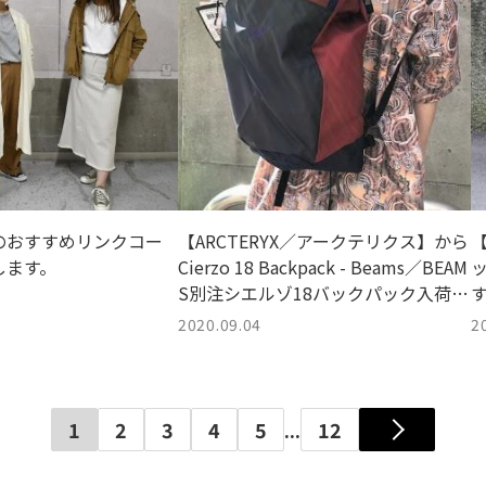
のおすすめリンクコー
【ARCTERYX／アークテリクス】から
【
します。
​Cierzo 18 Backpack - Beams／BEAM
S別注シエルゾ18バックパック入荷で
す。
2020.09.04
2
1
2
3
4
5
...
12