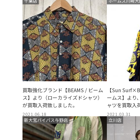
す。
千葉店
ホームズ川崎大
買取強化ブランド【BEAMS / ビーム
【Sun Surf
ス】より（ローカライズドシャツ）
ームス】より
が買取入荷致しました。
ャツを買取入
2021.06.18
2021.03.31
新大宮バイパス与野店
立川店