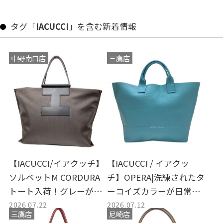
タグ「
IACUCCI
」を含む新着情報
中野南口店
三鷹店
【IACUCCI/イアクッチ】
【IACUCCI / イアクッ
ソルベットM CORDURA
チ】OPERA|洗練されたタ
トート入荷！グレーが映
ーコイズカラーが日常に
2026.07.22
2026.07.12
える大人バッグ古着紹介
品格を添えるレザーハン
三鷹店
尼崎店
ドバッグ