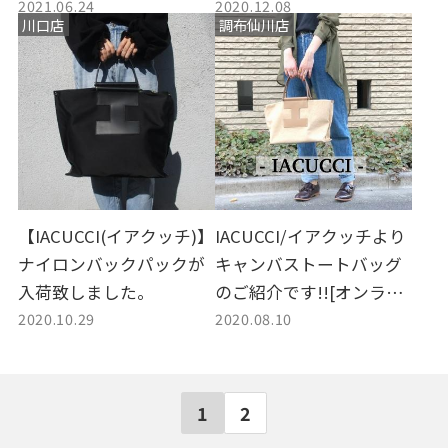
2021.06.24
2020.12.08
川口店
調布仙川店
【IACUCCI(イアクッチ)】
IACUCCI/イアクッチより
ナイロンバックパックが
キャンバストートバッグ
入荷致しました。
のご紹介です!![オンライ
2020.10.29
2020.08.10
ンストアにて絶賛販売中]
1
2