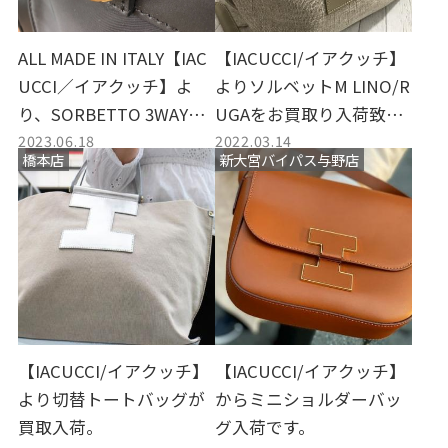
ALL MADE IN ITALY【IAC
【IACUCCI/イアクッチ】
UCCI／イアクッチ】よ
よりソルベットM LINO/R
り、SORBETTO 3WAYバ
UGAをお買取り入荷致し
2023.06.18
2022.03.14
ッグを買取入荷いたしま
ました。
橋本店
新大宮バイパス与野店
した。
【IACUCCI/イアクッチ】
【IACUCCI/イアクッチ】
より切替トートバッグが
からミニショルダーバッ
買取入荷。
グ入荷です。