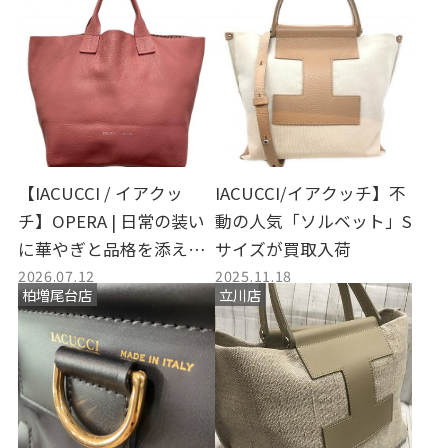
【IACUCCI / イアクッ
IACUCCI/イアクッチ】不
チ】OPERA | 日常の装い
動の人気「ソルベット」S
に華やぎと品格を添える
サイズが買取入荷
2026.07.12
2025.11.18
イタリア製レザーバッグ
柏増尾台店
立川店
の魅力