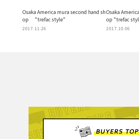
Osaka America mura second hand sh
Osaka America
op "trefac style"
op "trefac sty
2017.11.26
2017.10.06