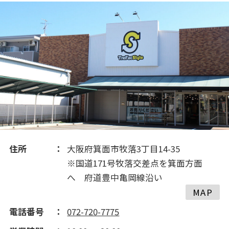
2019(135)
2018(147)
2017(152)
2016(93)
住所
大阪府箕面市牧落3丁目14-35
※国道171号牧落交差点を箕面方面
へ 府道豊中亀岡線沿い
MAP
電話番号
072-720-7775