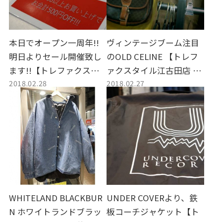
本日でオープン一周年!!
ヴィンテージブーム注目
明日よりセール開催致し
のOLD CELINE 【トレフ
ます!!【トレファクスタ
ァクスタイル江古田店 古
2018.02.28
2018.02.27
イル江古田店 古着 ブロ
着 ブログ】
グ】
WHITELAND BLACKBUR
UNDER COVERより、鉄
N ホワイトランドブラッ
板コーチジャケット【ト