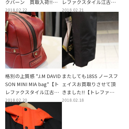
クバーン 買取入荷!!
レファクスタイル江古田
2018.02.22
2018.02.21
【トレファクスタイル 江
店 古着 ブログ】
古田店 古着 ブログ】
格別の上質感 "J.M DAVID
またしても18SS ノースフ
SON MINI MIA bag"【ト
ェイスお買取りさせて頂
レファクスタイル江古田
きました!!【トレファク
2018.02.20
2018.02.18
店 古着 ブログ】
スタイル 江古田店 古着
ブログ】