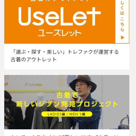
「選ぶ・探す・楽しい」トレファクが運営する
古着のアウトレット