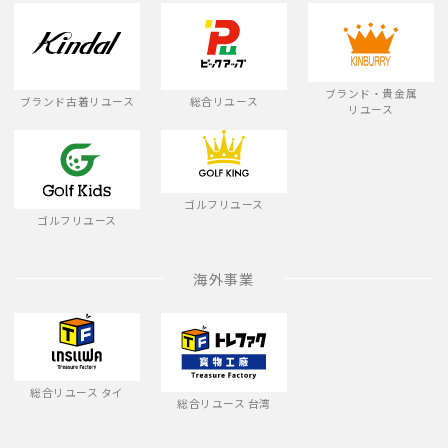
ブランド・貴金属
ブランド古着リユース
総合リユース
リユース
ゴルフリユース
ゴルフリユース
海外事業
総合リユース タイ
総合リユース 台湾