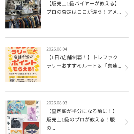
【販売士1級バイヤーが教える】
プロの査定はここが違う！アメ...
2026.08.04
【1日7店舗制覇！】トレファク
ラリーおすすめルート＆「喜連...
2026.08.03
【査定額が半分になる前に！】
販売士1級のプロが教える！服
の...