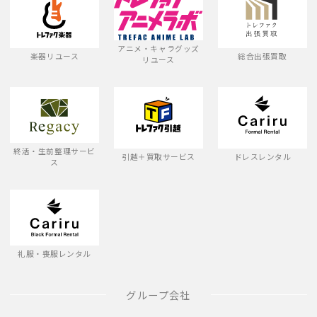
アニメ・キャラグッズ
楽器リユース
総合出張買取
リユース
終活・生前整理サービ
引越＋買取サービス
ドレスレンタル
ス
礼服・喪服レンタル
グループ会社