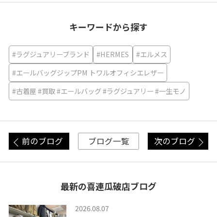
キーワードから探す
#ラグジュアリーブランド
#HERMES
#エルメス
#エールバッグジップPM トワルオフィシエレザー
#古着屋 #買取 #エールバッグ #ラグジュアリー #一生モノ
前のブログ
次のブログ
ブログ一覧
最新の喜連瓜破店ブログ
2026.08.07