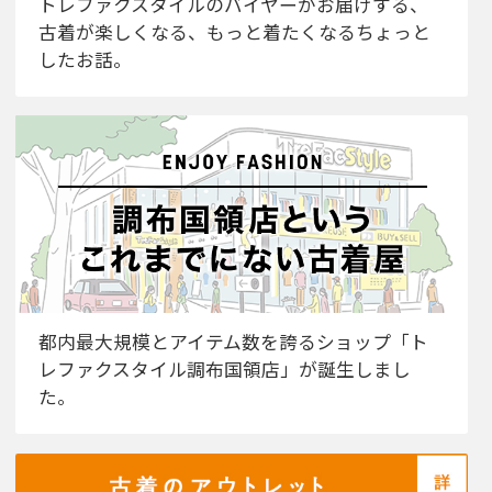
トレファクスタイルのバイヤーがお届けする、
古着が楽しくなる、もっと着たくなるちょっと
したお話。
都内最大規模とアイテム数を誇るショップ「ト
レファクスタイル調布国領店」が誕生しまし
た。