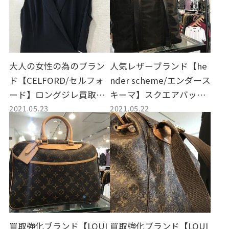
大人の女性の為のブラン
人気レザーブランド【he
ド【CELFORD/セルフォ
nder scheme/エンダース
ード】ロングジレ買取入
キーマ】スクエアバッグ
2021.05.23
2021.05.22
荷致しました！
買取入荷致しました。
買取強化ブランド【LOUI
買取強化ブランド【LOUI